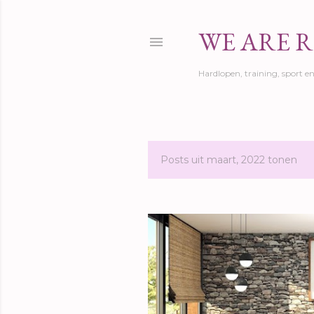
WE ARE 
Hardlopen, training, sport en 
Posts uit maart, 2022 tonen
P
o
s
t
s